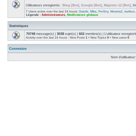
Utilisateurs enregistrés :
Bing [Bot]
,
Google [Bot]
,
Majestic-12 [Bot]
,
th
7 Users active over the last 24 hours:
Galufe
,
Mika
,
PerSny
,
Wesims2
,
kariboo
Légende :
Administrateurs
,
Modérateurs globaux
Statistiques
70748
message(s) |
3038
sujet(s) |
602
membre(s) | L’utilisateur enregistr
Activity over the last 24 hours : New Posts
1
• New Topics
0
• New users
0
Connexion
Nom d’utilisateur: