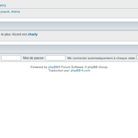
ierry
,
popok
,
thierry
é le plus récent est
charly
Mot de passe:
Me connecter automatiquement à chaque visite
Powered by
phpBB
® Forum Software © phpBB Group
Traduction par:
phpBB-fr.com